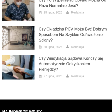
Czy Po Wypełnieniu Ubytku Można Od
Razu Normalnie Jeść?
28 lipca, 2026
Redakcja
Czy Okładzina PCV Może Być Dobrym
Sposobem Na Szybkie Odświeżenie
Ściany?
28 lipca, 2026
Redakcja
Czy Windykacja Sądowa Kończy Się
Automatycznie Odzyskaniem
Pieniędzy?
27 lipca, 2026
Redakcja
NAJNOWSZE WPISY