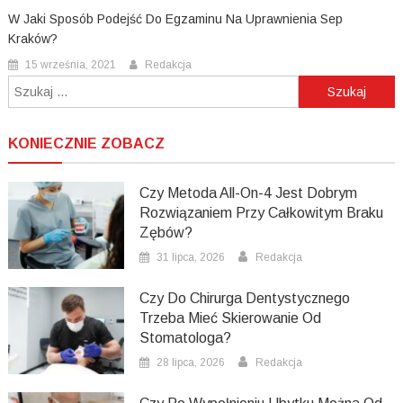
W Jaki Sposób Podejść Do Egzaminu Na Uprawnienia Sep
Kraków?
15 września, 2021
Redakcja
Szukaj:
KONIECZNIE ZOBACZ
Czy Metoda All-On-4 Jest Dobrym
Rozwiązaniem Przy Całkowitym Braku
Zębów?
31 lipca, 2026
Redakcja
Czy Do Chirurga Dentystycznego
Trzeba Mieć Skierowanie Od
Stomatologa?
28 lipca, 2026
Redakcja