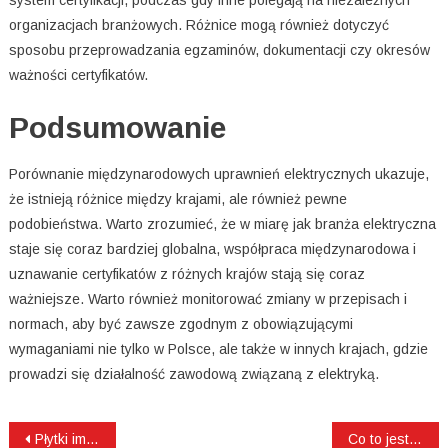
system certyfikacji, podczas gdy inne polegają na niezależnych
organizacjach branżowych. Różnice mogą również dotyczyć
sposobu przeprowadzania egzaminów, dokumentacji czy okresów
ważności certyfikatów.
Podsumowanie
Porównanie międzynarodowych uprawnień elektrycznych ukazuje,
że istnieją różnice między krajami, ale również pewne
podobieństwa. Warto zrozumieć, że w miarę jak branża elektryczna
staje się coraz bardziej globalna, współpraca międzynarodowa i
uznawanie certyfikatów z różnych krajów stają się coraz
ważniejsze. Warto również monitorować zmiany w przepisach i
normach, aby być zawsze zgodnym z obowiązującymi
wymaganiami nie tylko w Polsce, ale także w innych krajach, gdzie
prowadzi się działalność zawodową związaną z elektryką.
Nawigacja
Płytki imitujące lastryko w łazience – tworzenie unikalnej i eleganckiej przestrzeni
Co to jest proteza elastyczna?