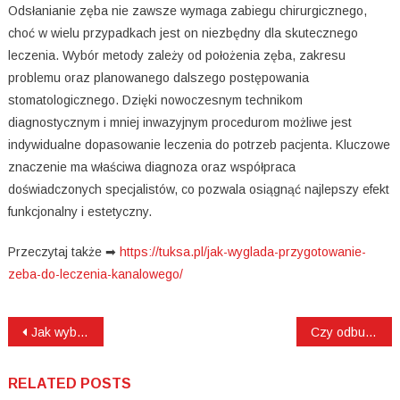
Odsłanianie zęba nie zawsze wymaga zabiegu chirurgicznego,
choć w wielu przypadkach jest on niezbędny dla skutecznego
leczenia. Wybór metody zależy od położenia zęba, zakresu
problemu oraz planowanego dalszego postępowania
stomatologicznego. Dzięki nowoczesnym technikom
diagnostycznym i mniej inwazyjnym procedurom możliwe jest
indywidualne dopasowanie leczenia do potrzeb pacjenta. Kluczowe
znaczenie ma właściwa diagnoza oraz współpraca
doświadczonych specjalistów, co pozwala osiągnąć najlepszy efekt
funkcjonalny i estetyczny.
Przeczytaj także ➡
https://tuksa.pl/jak-wyglada-przygotowanie-
zeba-do-leczenia-kanalowego/
Nawigacja
Jak wybrać dobrego stomatologa do bondingu?
Czy odbudowa zęba na włóknie szklanym jest trwała?
wpisu
RELATED POSTS