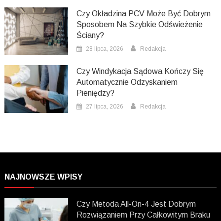
Czy Okładzina PCV Może Być Dobrym
Sposobem Na Szybkie Odświeżenie
Ściany?
28 lipca, 2026
Redakcja
Czy Windykacja Sądowa Kończy Się
Automatycznie Odzyskaniem
Pieniędzy?
27 lipca, 2026
Redakcja
NAJNOWSZE WPISY
Czy Metoda All-On-4 Jest Dobrym
Rozwiązaniem Przy Całkowitym Braku