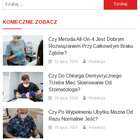
Szukaj:
KONIECZNIE ZOBACZ
Czy Metoda All-On-4 Jest Dobrym
Rozwiązaniem Przy Całkowitym Braku
Zębów?
31 lipca, 2026
Redakcja
Czy Do Chirurga Dentystycznego
Trzeba Mieć Skierowanie Od
Stomatologa?
28 lipca, 2026
Redakcja
Czy Po Wypełnieniu Ubytku Można Od
Razu Normalnie Jeść?
28 lipca, 2026
Redakcja