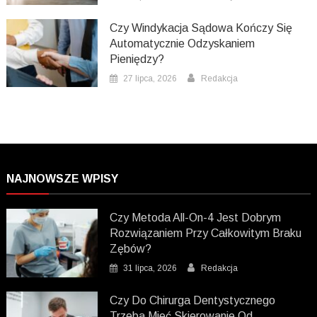
Czy Windykacja Sądowa Kończy Się
Automatycznie Odzyskaniem
Pieniędzy?
27 lipca, 2026
Redakcja
NAJNOWSZE WPISY
Czy Metoda All-On-4 Jest Dobrym
Rozwiązaniem Przy Całkowitym Braku
Zębów?
31 lipca, 2026
Redakcja
Czy Do Chirurga Dentystycznego
Trzeba Mieć Skierowanie Od