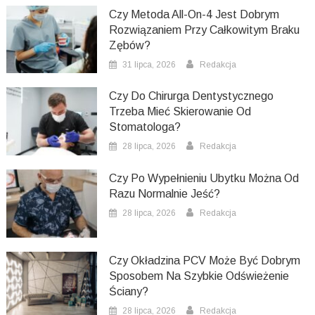
Czy Metoda All-On-4 Jest Dobrym
Rozwiązaniem Przy Całkowitym Braku
Zębów?
31 lipca, 2026
Redakcja
Czy Do Chirurga Dentystycznego
Trzeba Mieć Skierowanie Od
Stomatologa?
28 lipca, 2026
Redakcja
Czy Po Wypełnieniu Ubytku Można Od
Razu Normalnie Jeść?
28 lipca, 2026
Redakcja
Czy Okładzina PCV Może Być Dobrym
Sposobem Na Szybkie Odświeżenie
Ściany?
28 lipca, 2026
Redakcja