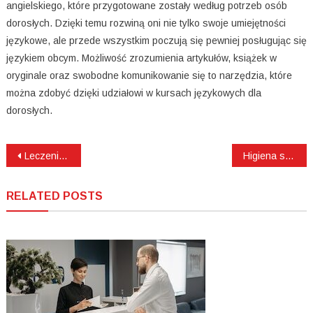
angielskiego, które przygotowane zostały według potrzeb osób
dorosłych. Dzięki temu rozwiną oni nie tylko swoje umiejętności
językowe, ale przede wszystkim poczują się pewniej posługując się
językiem obcym. Możliwość zrozumienia artykułów, książek w
oryginale oraz swobodne komunikowanie się to narzędzia, które
można zdobyć dzięki udziałowi w kursach językowych dla
dorosłych.
Nawigacja
Leczenie stomatologiczne w Wołowie
Higiena stałego aparatu ortodontycznego
wpisu
RELATED POSTS