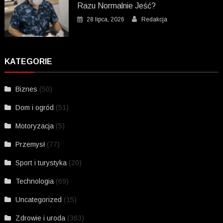
Razu Normalnie Jeść?
28 lipca, 2026
Redakcja
KATEGORIE
Biznes
(50)
Dom i ogród
(51)
Motoryzacja
(5)
Przemysł
(77)
Sport i turystyka
(20)
Technologia
(69)
Uncategorized
(15)
Zdrowie i uroda
(363)