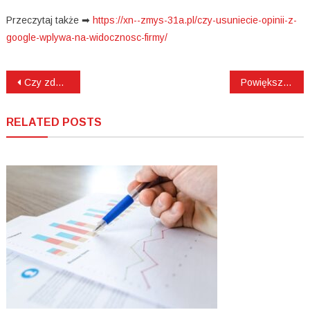
Przeczytaj także ➡
https://xn--zmys-31a.pl/czy-usuniecie-opinii-z-
google-wplywa-na-widocznosc-firmy/
Nawigacja
Czy zdejmowanie szwów z dziąsła boli?
Powiększanie ust po raz pierwszy – jak się przygotować?
wpisu
RELATED POSTS