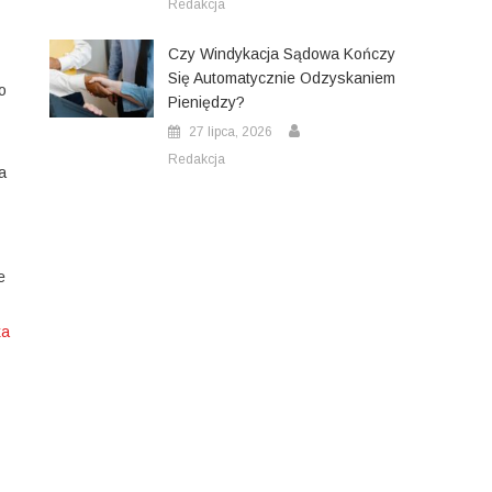
Redakcja
Czy Windykacja Sądowa Kończy
Się Automatycznie Odzyskaniem
o
Pieniędzy?
27 lipca, 2026
Redakcja
a
e
ka