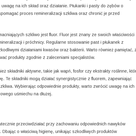
 uwagę na ich skład oraz działanie. Płukanki i pasty do zębów o
omagać proces remineralizacji szkliwa oraz chronić je przed
cniających szkliwo jest fluor. Fluor jest znany ze swoich właściwości
eralizacji i próchnicy. Regularne stosowanie past i płukanek z
odliwymi działaniami kwasów oraz bakterii. Warto również pamiętać, 
wać produkty zgodnie z zaleceniami specjalistów.
eż składniki aktywne, takie jak wapń, fosfor czy ekstrakty roślinne, któ
. Te składniki mogą działać synergistycznie z fluorem, zapewniając
zkliwa. Wybierając odpowiednie produkty, warto zwrócić uwagę na ich
rowego uśmiechu na dłużej.
kutecznie przeciwdziałać przy zachowaniu odpowiednich nawyków
y. Dbając o właściwą higienę, unikając szkodliwych produktów