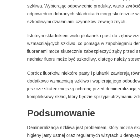
szkliwa. Wybierając odpowiednie produkty, warto zwrócić
odpowiednio dobranych składnikach mogą skutecznie wsp
szkodliwymi działaniami czynników zewnętrznych.
Istotnym składnikiem wielu płukanek i past do zębów wzma
wzmacniających szkliwo, co pomaga w zapobieganiu demin
fluoranami może skutecznie zabezpieczyć zęby przed szk
nadmiar fluoru może być szkodliwy, dlatego należy stoso
Oprócz fluorków, niektóre pasty i płukanki zawierają równi
dodatkowo wzmacniają szkliwo i wspierają jego odbudowę
jeszcze skuteczniejszą ochronę przed demineralizacją s
kompleksowy skład, który będzie sprzyjał utrzymaniu zd
Podsumowanie
Demineralizacja szkliwa jest problemem, który można s
higieny jamy ustnej oraz regularnych wizytach u dentyst