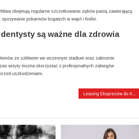
szkliwa obejmują regularne szczotkowanie zębów pastą zawierającą
z spożywanie pokarmów bogatych w wapń i fosfor.
 dentysty są ważne dla zdrowia
oblemów ze szkliwem we wczesnym stadium oraz zalecenie
czas wizyty można skorzystać z profesjonalnych zabiegów
e przed uszkodzeniami.
Leasing Ekspresów do Kawy: Rozwiązanie Finansowe dla Gastronomii