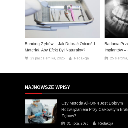
Bonding Zębów – Jak Dobrać Odcień I
Badania Prz
Materiał, Aby Efekt Był Naturalny?
Implantów –
29 października, 2025
Redakcja
25 sierpnia
NAJNOWSZE WPISY
Czy Metoda All-On-4 Jest Dobrym
Rozwiązaniem Przy Całkowitym Bra
Zębów?
31 lipca, 2026
Redakcja