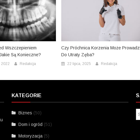
ed Wszczepieniem
Czy Próchnica Korzenia Może Prowadz
 Jakie Są Konieczne?
Do Utraty Zęba?
, 2022
Redakcja
22 lipca, 2025
Redakcja
KATEGORIE
S
Biznes
(50)
ku
Dom i ogród
(51)
Motoryzacja
(5)