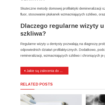
Skuteczne metody domowej profilaktyki demineralizacji 
fluor, stosowanie płukanek wzmacniających szkliwo, ora
Dlaczego regularne wizyty u
szkliwa?
Regularne wizyty u dentysty pozwalają na diagnozę pr
odpowiednich działań profilaktycznych. Dodatkowo, pod
remineralizacji, wzmacniających szkliwo i chroniących j
Nawigacja
Jakie są zalecenia do zabiegu sterowanej regeneracji kości szczęki?
wpisu
RELATED POSTS