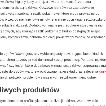
łaściwej higieny jamy ustnej, ale warto zrozumieć, że sama
c demineralizacji szkliwa. Kluczowe jest również zastosowanie
nąć płytkę nazębną i resztki pokarmowe, które mogą prowadzić do
bów przez co najmniej dwie minuty, starannie dociskając szczoteczkę d
wzdłuż linii dziąseł. Dodatkowo, ważne jest regularne stosowanie nici
ębowych, aby usunąć resztki jedzenia z trudno dostępnych miejsc,
niamy kompleksową ochronę dla całej powierzchni zębów, co wspomag
do zębów. Ważne jest, aby wybierać pasty zawierające fluor, składnik
rcza, chroniąc zęby przed demineralizacją i próchnicą. Ponadto, niektór
k wapń czy fosfor, które dodatkowo wzmacniają szkliwo i zapewniają mu
pastę do zębów, warto zwrócić uwagę na jej skład oraz zalecenia
klini
alnych potrzeb i problemów związanych ze zdrowiem jamy ustnej.
liwych produktów
m elementem profilaktyki demineralizacji szkliwa. Warto zwrócić