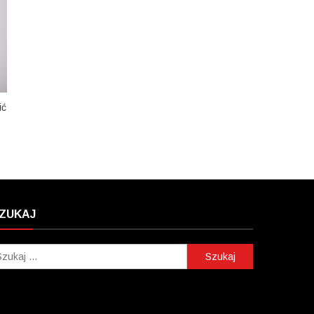
ić
ZUKAJ
Szukaj: