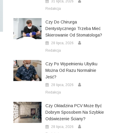
31 lipca, 2026
Redakcja
Czy Do Chirurga
Dentystycznego Trzeba Mieć
Skierowanie Od Stomatologa?
28 lipca, 2026
Redakcja
Czy Po Wypełnieniu Ubytku
Można Od Razu Normalnie
Jeść?
28 lipca, 2026
Redakcja
Czy Okładzina PCV Może Być
Dobrym Sposobem Na Szybkie
Odświeżenie Ściany?
28 lipca, 2026