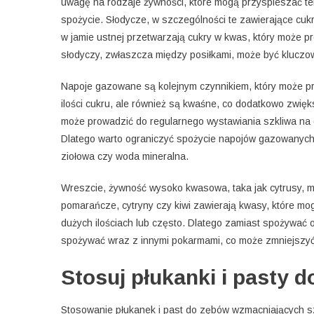
uwagę na rodzaje żywności, które mogą przyspieszać te
spożycie. Słodycze, w szczególności te zawierające cukr
w jamie ustnej przetwarzają cukry w kwas, który może pr
słodyczy, zwłaszcza między posiłkami, może być klucz
Napoje gazowane są kolejnym czynnikiem, który może przy
ilości cukru, ale również są kwaśne, co dodatkowo zwi
może prowadzić do regularnego wystawiania szkliwa na 
Dlatego warto ograniczyć spożycie napojów gazowanych l
ziołowa czy woda mineralna.
Wreszcie, żywność wysoko kwasowa, taka jak cytrusy, mo
pomarańcze, cytryny czy kiwi zawierają kwasy, które mo
dużych ilościach lub często. Dlatego zamiast spożywać
spożywać wraz z innymi pokarmami, co może zmniejszyć 
Stosuj płukanki i pasty 
Stosowanie płukanek i past do zębów wzmacniających sz