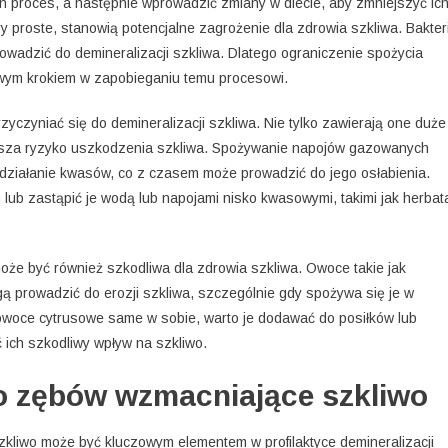
n proces, a następnie wprowadzić zmiany w diecie, aby zmniejszyć ic
y proste, stanowią potencjalne zagrożenie dla zdrowia szkliwa. Bakter
owadzić do demineralizacji szkliwa. Dlatego ograniczenie spożycia
owym krokiem w zapobieganiu temu procesowi.
czyniać się do demineralizacji szkliwa. Nie tylko zawierają one duże
ększa ryzyko uszkodzenia szkliwa. Spożywanie napojów gazowanych
działanie kwasów, co z czasem może prowadzić do jego osłabienia.
ub zastąpić je wodą lub napojami nisko kwasowymi, takimi jak herbat
że być również szkodliwa dla zdrowia szkliwa. Owoce takie jak
gą prowadzić do erozji szkliwa, szczególnie gdy spożywa się je w
 owoce cytrusowe same w sobie, warto je dodawać do posiłków lub
ich szkodliwy wpływ na szkliwo.
do zębów wzmacniające szkliwo
kliwo może być kluczowym elementem w profilaktyce demineralizacji