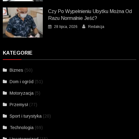
Czy Po Wypełnieniu Ubytku Można Od
Razu Normalnie Jeść?
28 lipca, 2026
Redakcja
KATEGORIE
Biznes
(50)
Dom i ogród
(51)
Motoryzacja
(5)
Przemysł
(77)
Sport i turystyka
(20)
Technologia
(69)
Uncategorized
(15)