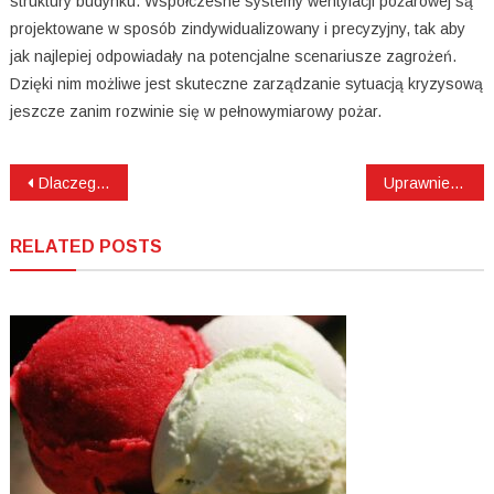
struktury budynku. Współczesne systemy wentylacji pożarowej są
projektowane w sposób zindywidualizowany i precyzyjny, tak aby
jak najlepiej odpowiadały na potencjalne scenariusze zagrożeń.
Dzięki nim możliwe jest skuteczne zarządzanie sytuacją kryzysową
jeszcze zanim rozwinie się w pełnowymiarowy pożar.
Nawigacja
Dlaczego warto zwrócić uwagę na samochody BAIC?
Uprawnienia energetyczne SEP – co warto wiedzieć przed kursem?
wpisu
RELATED POSTS