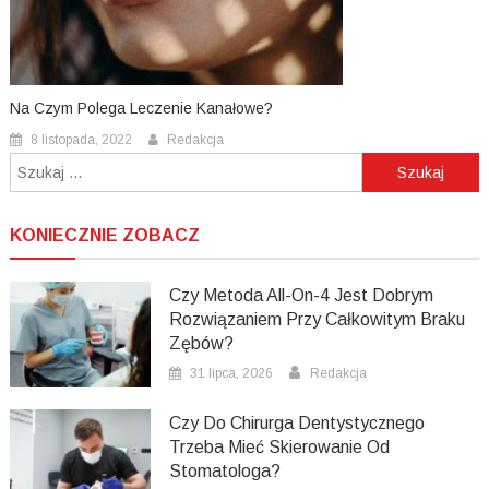
Na Czym Polega Leczenie Kanałowe?
8 listopada, 2022
Redakcja
Szukaj:
KONIECZNIE ZOBACZ
Czy Metoda All-On-4 Jest Dobrym
Rozwiązaniem Przy Całkowitym Braku
Zębów?
31 lipca, 2026
Redakcja
Czy Do Chirurga Dentystycznego
Trzeba Mieć Skierowanie Od
Stomatologa?