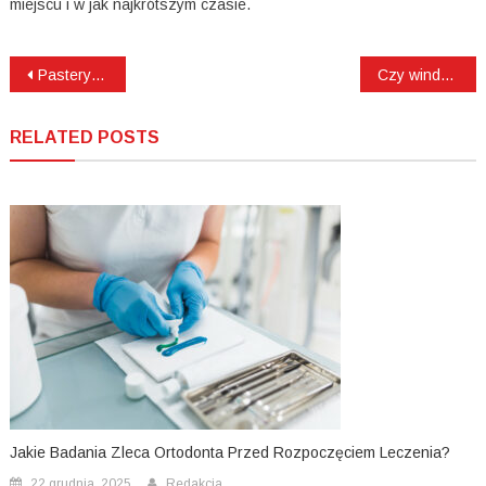
miejscu i w jak najkrótszym czasie.
Nawigacja
Pasteryzator do lodów 30, 60 czy 120 litrów – jak dobrać pojemność?
Czy windykator terenowy może odwiedzić firmę dłużnika?
wpisu
RELATED POSTS
Jakie Badania Zleca Ortodonta Przed Rozpoczęciem Leczenia?
22 grudnia, 2025
Redakcja