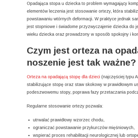
Opadająca stopa u dziecka to problem wymagający kom
elementów leczenia jest stosowanie ortezy, która stabi
powstawaniu wtórnych deformacji. W praktyce jednak sam
jest stopniowe i świadome przyzwyczajenie dziecka do j
wieku dziecka oraz prowadzony w sposób spokojny i ko
Czym jest orteza na opada
noszenie jest tak ważne?
Orteza na opadającą stopę dla dzieci
(najczęściej typu 
stabilizujące stopę oraz staw skokowy w prawidłowym u
podeszwowemu stopy, poprawa fazy przetaczania podcza
Regularne stosowanie ortezy pozwala:
utrwalać prawidłowy wzorzec chodu,
ograniczać powstawanie przykurczów mięśniowych,
wspierać proces rehabilitacji neurologicznej lub orto