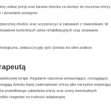
leży unikać presji oraz karania dziecka za niechęć do noszenia ortezy.
 i docenianie postępów.
ezpieczniej chodzić oraz uczestniczyć w zabawach z rówieśnikami. W
stawienie konkretnych celów rehabilitacyjnych oraz omawianie
hologiczna, zwłaszcza gdy opór dziecka ma silne podłoże
erapeutą
pleksowej terapii. Regularne ćwiczenia wzmacniające, rozciągające
omagają dziecku lepiej zaakceptować ortezę jako narzędzie wspierają
ców prawidłowego zakładania ortezy oraz oceny ewentualnych
szybko reagować na trudności adaptacyjne.