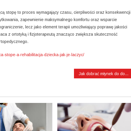
cą stopę to proces wymagający czasu, cierpliwości oraz konsekwencji
ytkowania, zapewnienie maksymalnego komfortu oraz wsparcie
raniczenie, lecz jako element terapii umożliwiający poprawę jakości
aca z ortotyką i fizjoterapeutą znacząco zwiększa skuteczność
ortopedycznego.
ca-stope-a-rehabilitacja-dziecka-jak-je-laczyc/
Jak dobrać młynek do domowego ekspresu do kawy?