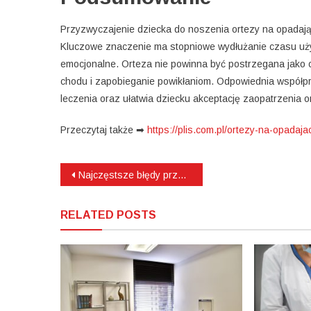
Przyzwyczajenie dziecka do noszenia ortezy na opadają
Kluczowe znaczenie ma stopniowe wydłużanie czasu uż
emocjonalne. Orteza nie powinna być postrzegana jako og
chodu i zapobieganie powikłaniom. Odpowiednia współpr
leczenia oraz ułatwia dziecku akceptację zaopatrzenia 
Przeczytaj także ➡
https://plis.com.pl/ortezy-na-opadaja
Nawigacja
Najczęstsze błędy przy wyborze ekspresu do restauracji
wpisu
RELATED POSTS