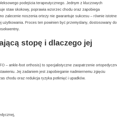
pleksowego podejścia terapeutycznego. Jednym z kluczowych
lizuje staw skokowy, poprawia wzorzec chodu oraz zapobiega
o zalecenie noszenia ortezy nie gwarantuje sukcesu – równie istotne
ej użytkowania. Proces ten powinien być przemyślany, dostosowany do
nsekwentny.
jącą stopę i dlaczego jej
AFO – ankle-foot orthosis) to specjalistyczne zaopatrzenie ortopedyczn
stawieniu. Jej zadaniem jest zapobieganie nadmiernemu zgięciu
s chodu oraz redukcja ryzyka potknięć i upadków.
pedycznej,