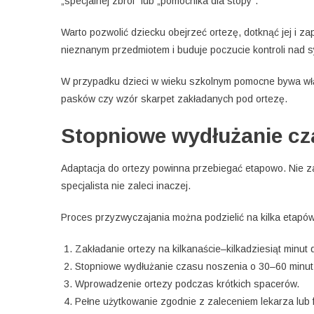
„specjalnej zbroi” lub „pomocnika dla stopy”.
Warto pozwolić dziecku obejrzeć ortezę, dotknąć jej i z
nieznanym przedmiotem i buduje poczucie kontroli nad s
W przypadku dzieci w wieku szkolnym pomocne bywa włą
pasków czy wzór skarpet zakładanych pod ortezę.
Stopniowe wydłużanie cz
Adaptacja do ortezy powinna przebiegać etapowo. Nie za
specjalista nie zaleci inaczej.
Proces przyzwyczajania można podzielić na kilka etapów
Zakładanie ortezy na kilkanaście–kilkadziesiąt minu
Stopniowe wydłużanie czasu noszenia o 30–60 minut 
Wprowadzenie ortezy podczas krótkich spacerów.
Pełne użytkowanie zgodnie z zaleceniem lekarza lub f