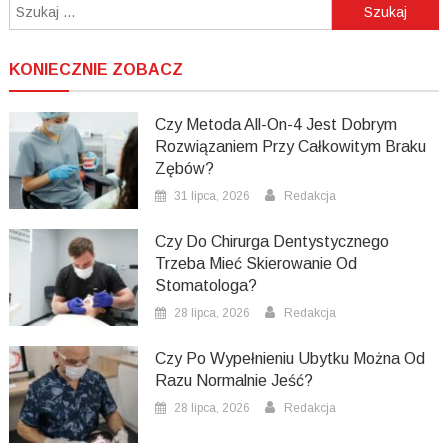
Szukaj:
KONIECZNIE ZOBACZ
Czy Metoda All-On-4 Jest Dobrym
Rozwiązaniem Przy Całkowitym Braku
Zębów?
31 lipca, 2026
Redakcja
Czy Do Chirurga Dentystycznego
Trzeba Mieć Skierowanie Od
Stomatologa?
28 lipca, 2026
Redakcja
Czy Po Wypełnieniu Ubytku Można Od
Razu Normalnie Jeść?
28 lipca, 2026
Redakcja