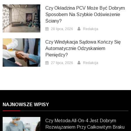
Czy Okładzina PCV Może Być Dobrym
Sposobem Na Szybkie Odświeżenie
Ściany?
28 lipca, 2026
Redakcja
Czy Windykacja Sądowa Kończy Się
Automatycznie Odzyskaniem
Pieniędzy?
27 lipca, 2026
Redakcja
NAJNOWSZE WPISY
Czy Metoda All-On-4 Jest Dobrym
Rozwiązaniem Przy Całkowitym Braku