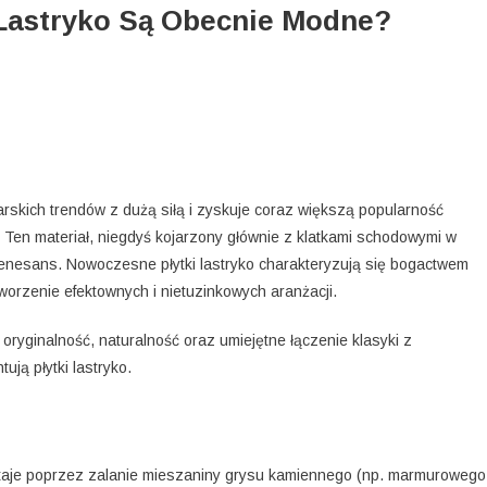
 Lastryko Są Obecnie Modne?
arskich trendów z dużą siłą i zyskuje coraz większą popularność
 Ten materiał, niegdyś kojarzony głównie z klatkami schodowymi w
enesans. Nowoczesne płytki lastryko charakteryzują się bogactwem
worzenie efektownych i nietuzinkowych aranżacji.
ryginalność, naturalność oraz umiejętne łączenie klasyki z
ją płytki lastryko.
wstaje poprzez zalanie mieszaniny grysu kamiennego (np. marmurowego