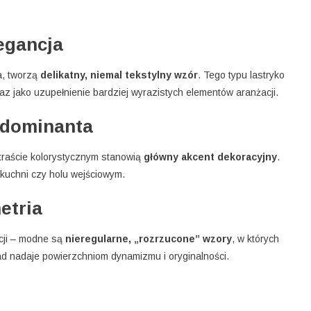
legancja
ła, tworzą
delikatny, niemal tekstylny wzór
. Tego typu lastryko
az jako uzupełnienie bardziej wyrazistych elementów aranżacji.
a dominanta
raście kolorystycznym stanowią
główny akcent dekoracyjny
.
 kuchni czy holu wejściowym.
etria
cji – modne są
nieregularne, „rozrzucone” wzory
, w których
kład nadaje powierzchniom dynamizmu i oryginalności.