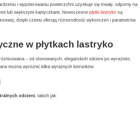
dzeniu i wypolerowaniu powierzchni uzyskuje się trwały, odporny na
bnymi lub większymi kamyczkami. Nowoczesne
płytki lastryko
są
resowej, dzięki czemu oferują różnorodność wykończeń i parametrów
yczne w płytkach lastryko
zróżnicowana – od stonowanych, eleganckich odcieni po wyraziste,
arw można wyróżnić kilka wyraźnych kierunków.
i
tralnych odcieni
, takich jak: