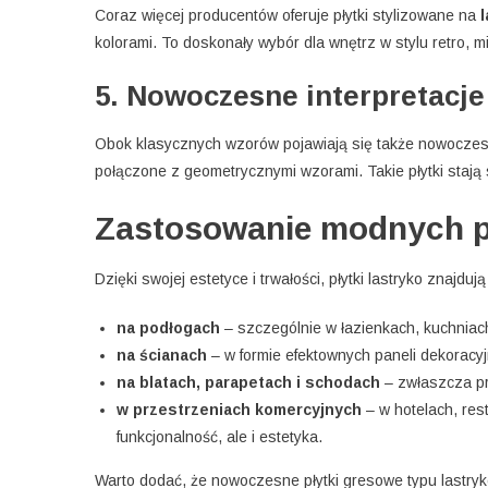
Coraz więcej producentów oferuje płytki stylizowane na
l
kolorami. To doskonały wybór dla wnętrz w stylu retro, 
5. Nowoczesne interpretacje
Obok klasycznych wzorów pojawiają się także nowoczesne 
połączone z geometrycznymi wzorami. Takie płytki stają s
Zastosowanie modnych pł
Dzięki swojej estetyce i trwałości, płytki lastryko znajdu
na podłogach
– szczególnie w łazienkach, kuchniac
na ścianach
– w formie efektownych paneli dekoracyj
na blatach, parapetach i schodach
– zwłaszcza pr
w przestrzeniach komercyjnych
– w hotelach, rest
funkcjonalność, ale i estetyka.
Warto dodać, że nowoczesne płytki gresowe typu lastryko