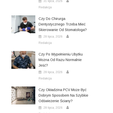
31 lipca, 2026
Redakcja
Czy Do Chirurga
Dentystycznego Trzeba Mieć
Skierowanie Od Stomatologa?
28 lipca, 2026
Redakcja
Czy Po Wypełnieniu Ubytku
Można Od Razu Normalnie
Jeść?
28 lipca, 2026
Redakcja
Czy Okładzina PCV Może Być
Dobrym Sposobem Na Szybkie
Odświeżenie Ściany?
28 lipca, 2026