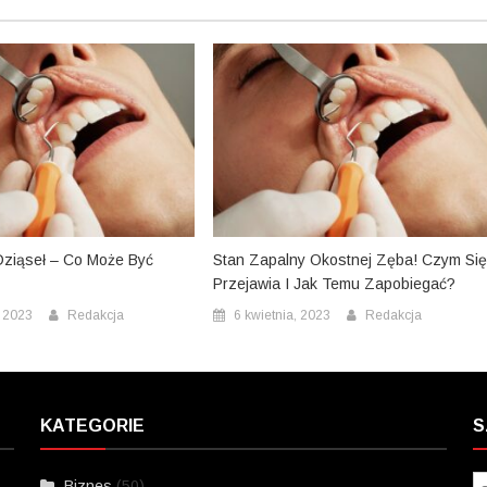
Dziąseł – Co Może Być
Stan Zapalny Okostnej Zęba! Czym Si
Przejawia I Jak Temu Zapobiegać?
, 2023
Redakcja
6 kwietnia, 2023
Redakcja
KATEGORIE
S
Biznes
(50)