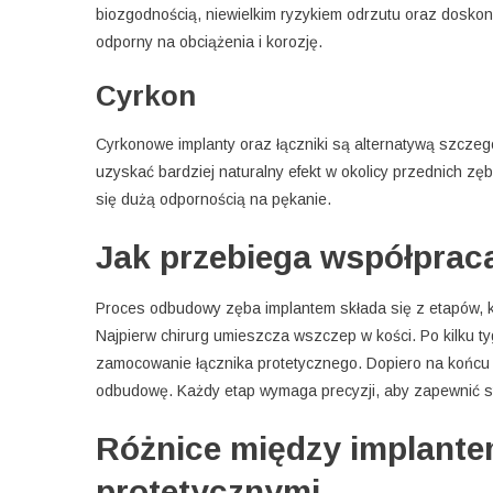
biozgodnością, niewielkim ryzykiem odrzutu oraz doskonał
odporny na obciążenia i korozję.
Cyrkon
Cyrkonowe implanty oraz łączniki są alternatywą szczegó
uzyskać bardziej naturalny efekt w okolicy przednich zę
się dużą odpornością na pękanie.
Jak przebiega współprac
Proces odbudowy zęba implantem składa się z etapów, 
Najpierw chirurg umieszcza wszczep w kości. Po kilku tyg
zamocowanie łącznika protetycznego. Dopiero na końcu d
odbudowę. Każdy etap wymaga precyzji, aby zapewnić sta
Różnice między implante
protetycznymi