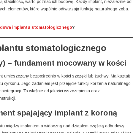
oką stabilność, warto poznać ich budowę. Każdy implant, niezależnie od
ych elementów, które wspólnie odtwarzają funkcję naturalnego zęba.
dowa implantu stomatologicznego
?
plantu stomatologicznego
wy) – fundament mocowany w kości
t umieszczany bezpośrednio w kości szczęki lub żuchwy. Ma kształt
nku cyrkonu. Jego zadaniem jest przejęcie funkcji korzenia naturalnego
ointegracji. To właśnie od jakości wszczepienia oraz
strukcji.
ment spajający implant z koroną
mostu między implantem a widoczną nad dziąsłem częścią odbudowy