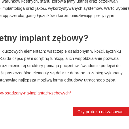
h warunków kostnych, stanu zdrowia jamy ustnej oraz oczekiwań
e implantologa oraz jakość wykorzystywanych systemów. Warto wybier
rują szeroką gamę łączników i koron, umożliwiając precyzyjne
letny implant zębowy?
h kluczowych elementach: wszczepie osadzonym w kości, łączniku
Każda część pełni odrębną funkcję, a ich współdziałanie pozwala
Zrozumienie tej struktury pomaga pacjentowi świadomie podejść do
. Jeśli poszczególne elementy są dobrze dobrane, a zabieg wykonany
t, stanowiąc najlepszą możliwą formę odbudowy utraconego zęba.
oron-osadzany-na-implantach-zebowych/
Czy proteza na zasuwach jest wygodna?