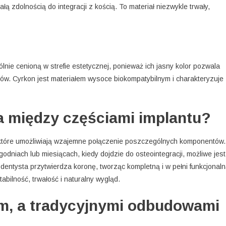
ą zdolnością do integracji z kością. To materiał niezwykle trwały,
lnie cenioną w strefie estetycznej, ponieważ ich jasny kolor pozwala
bów. Cyrkon jest materiałem wysoce biokompatybilnym i charakteryzuje
a między częściami implantu?
które umożliwiają wzajemne połączenie poszczególnych komponentów.
odniach lub miesiącach, kiedy dojdzie do osteointegracji, możliwe jest
entysta przytwierdza koronę, tworząc kompletną i w pełni funkcjonal
bilność, trwałość i naturalny wygląd.
m, a tradycyjnymi odbudowami