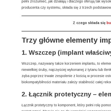
pełni zrozumieć, jak działają i dlaczego oferują tak wys
producenta czy systemu, składa się z trzech podstawow
Z czego składa się
bu
Trzy główne elementy im
1. Wszczep (implant właści
Wszczep, nazywany także korzeniem implantu, to elemen
niewielkiej śruby, najczęściej wykonanej z tytanu lub tle
zęba poprzez trwałe zespolenie z kością w procesie oste
biokompatybilności materiału zależy stabilność całej rekon
2. Łącznik protetyczny – ele
Łącznik protetyczny to komponent, który pełni rolę po