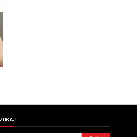
ę
ZUKAJ
Szukaj: