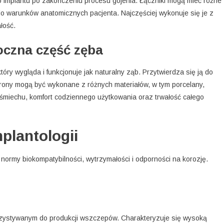
o implantu po zakończeniu procesu gojenia. Łączniki mogą mieć różne
 do warunków anatomicznych pacjenta. Najczęściej wykonuje się je z
łość.
oczna część zęba
óry wygląda i funkcjonuje jak naturalny ząb. Przytwierdza się ją do
rony mogą być wykonane z różnych materiałów, w tym porcelany,
uśmiechu, komfort codziennego użytkowania oraz trwałość całego
plantologii
normy biokompatybilności, wytrzymałości i odporności na korozję.
rzystywanym do produkcji wszczepów. Charakteryzuje się wysoką