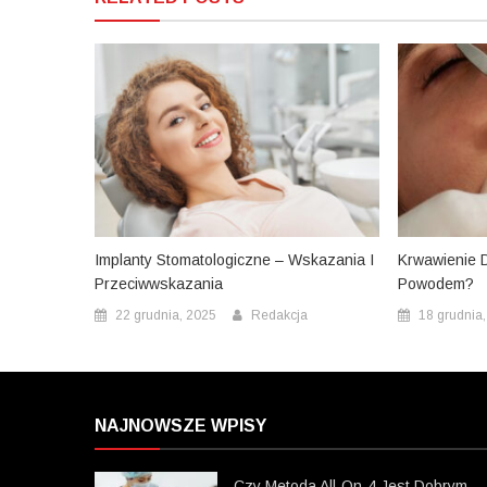
Implanty Stomatologiczne – Wskazania I
Krwawienie 
Przeciwwskazania
Powodem?
22 grudnia, 2025
Redakcja
18 grudnia
NAJNOWSZE WPISY
Czy Metoda All-On-4 Jest Dobrym