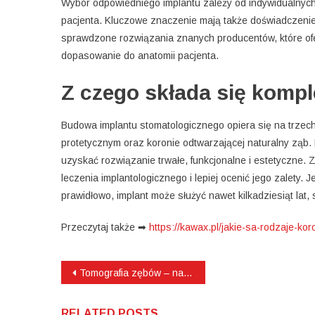
Wybór odpowiedniego implantu zależy od indywidualnyc
pacjenta. Kluczowe znaczenie mają także doświadczeni
sprawdzone rozwiązania znanych producentów, które ofe
dopasowanie do anatomii pacjenta.
Z czego składa się komp
Budowa implantu stomatologicznego opiera się na trzec
protetycznym oraz koronie odtwarzającej naturalny ząb. 
uzyskać rozwiązanie trwałe, funkcjonalne i estetyczne. 
leczenia implantologicznego i lepiej ocenić jego zalety
prawidłowo, implant może służyć nawet kilkadziesiąt la
Przeczytaj także ➡
https://kawax.pl/jakie-sa-rodzaje-k
Nawigacja
Tomografia zębów – na czym polega i kiedy jest potrzebna?
wpisu
RELATED POSTS