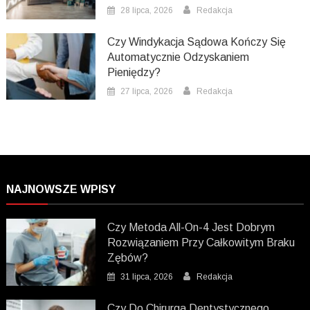
28 lipca, 2026
Redakcja
Czy Windykacja Sądowa Kończy Się
Automatycznie Odzyskaniem
Pieniędzy?
27 lipca, 2026
Redakcja
NAJNOWSZE WPISY
Czy Metoda All-On-4 Jest Dobrym
Rozwiązaniem Przy Całkowitym Braku
Zębów?
31 lipca, 2026
Redakcja
Czy Do Chirurga Dentystycznego