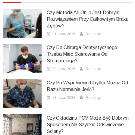
Czy Metoda All-On-4 Jest Dobrym
Rozwiązaniem Przy Całkowitym Braku
Zębów?
31 lipca, 2026
Redakcja
Czy Do Chirurga Dentystycznego
Trzeba Mieć Skierowanie Od
Stomatologa?
28 lipca, 2026
Redakcja
Czy Po Wypełnieniu Ubytku Można Od
Razu Normalnie Jeść?
28 lipca, 2026
Redakcja
Czy Okładzina PCV Może Być Dobrym
Sposobem Na Szybkie Odświeżenie
Ściany?