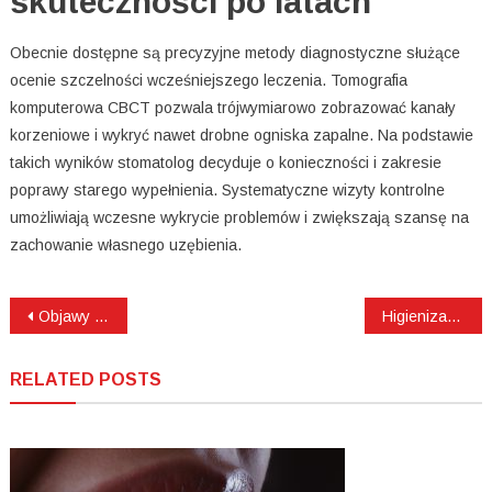
skuteczności po latach
Obecnie dostępne są precyzyjne metody diagnostyczne służące
ocenie szczelności wcześniejszego leczenia. Tomografia
komputerowa CBCT pozwala trójwymiarowo zobrazować kanały
korzeniowe i wykryć nawet drobne ogniska zapalne. Na podstawie
takich wyników stomatolog decyduje o konieczności i zakresie
poprawy starego wypełnienia. Systematyczne wizyty kontrolne
umożliwiają wczesne wykrycie problemów i zwiększają szansę na
zachowanie własnego uzębienia.
Nawigacja
Objawy wskazujące na konieczność leczenia kanałowego
Higienizacja jamy ustnej u osób dorosłych – dlaczego nie warto jej odkładać?
wpisu
RELATED POSTS