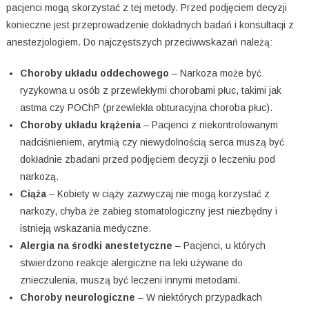
pacjenci mogą skorzystać z tej metody. Przed podjęciem decyzji
konieczne jest przeprowadzenie dokładnych badań i konsultacji z
anestezjologiem. Do najczęstszych przeciwwskazań należą:
Choroby układu oddechowego
– Narkoza może być
ryzykowna u osób z przewlekłymi chorobami płuc, takimi jak
astma czy POChP (przewlekła obturacyjna choroba płuc).
Choroby układu krążenia
– Pacjenci z niekontrolowanym
nadciśnieniem, arytmią czy niewydolnością serca muszą być
dokładnie zbadani przed podjęciem decyzji o leczeniu pod
narkozą.
Ciąża
– Kobiety w ciąży zazwyczaj nie mogą korzystać z
narkozy, chyba że zabieg stomatologiczny jest niezbędny i
istnieją wskazania medyczne.
Alergia na środki anestetyczne
– Pacjenci, u których
stwierdzono reakcje alergiczne na leki używane do
znieczulenia, muszą być leczeni innymi metodami.
Choroby neurologiczne
– W niektórych przypadkach