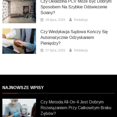
Czy Okładzina PCV Może Być Dobrym
Sposobem Na Szybkie Odświeżenie
Ściany?
28 lipca, 2026
Redakcja
Czy Windykacja Sądowa Kończy Się
Automatycznie Odzyskaniem
Pieniędzy?
27 lipca, 2026
Redakcja
NAJNOWSZE WPISY
Czy Metoda All-On-4 Jest Dobrym
Rozwiązaniem Przy Całkowitym Braku
Zębów?