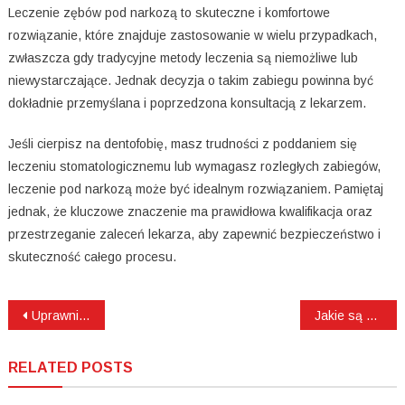
Leczenie zębów pod narkozą to skuteczne i komfortowe
rozwiązanie, które znajduje zastosowanie w wielu przypadkach,
zwłaszcza gdy tradycyjne metody leczenia są niemożliwe lub
niewystarczające. Jednak decyzja o takim zabiegu powinna być
dokładnie przemyślana i poprzedzona konsultacją z lekarzem.
Jeśli cierpisz na dentofobię, masz trudności z poddaniem się
leczeniu stomatologicznemu lub wymagasz rozległych zabiegów,
leczenie pod narkozą może być idealnym rozwiązaniem. Pamiętaj
jednak, że kluczowe znaczenie ma prawidłowa kwalifikacja oraz
przestrzeganie zaleceń lekarza, aby zapewnić bezpieczeństwo i
skuteczność całego procesu.
Nawigacja
Uprawnienia pomiarowe SEP, a praca w branży elektrycznej – jakie dają możliwości?
Jakie są przeciwwskazania do zabiegu odsłonięcia zęba zatrzymanego?
wpisu
RELATED POSTS