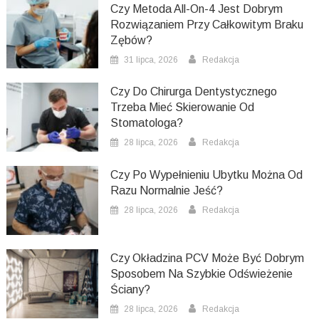
Czy Metoda All-On-4 Jest Dobrym
Rozwiązaniem Przy Całkowitym Braku
Zębów?
31 lipca, 2026
Redakcja
Czy Do Chirurga Dentystycznego
Trzeba Mieć Skierowanie Od
Stomatologa?
28 lipca, 2026
Redakcja
Czy Po Wypełnieniu Ubytku Można Od
Razu Normalnie Jeść?
28 lipca, 2026
Redakcja
Czy Okładzina PCV Może Być Dobrym
Sposobem Na Szybkie Odświeżenie
Ściany?
28 lipca, 2026
Redakcja