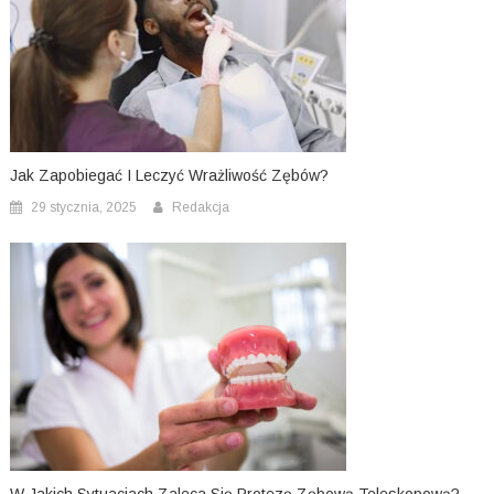
Jak Zapobiegać I Leczyć Wrażliwość Zębów?
29 stycznia, 2025
Redakcja
W Jakich Sytuacjach Zaleca Się Protezę Zębową Teleskopową?