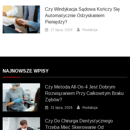
Czy Windykacja Sądowa Kończy Się
Automatycznie Odzyskaniem
Pieniędzy?
27 lipca, 2026
Redakcja
NAJNOWSZE WPISY
Czy Metoda All-On-4 Jest Dobrym
Rozwiązaniem Przy Całkowitym Braku
Zębów?
31 lipca, 2026
Redakcja
Czy Do Chirurga Dentystycznego
Trzeba Mieć Skierowanie Od