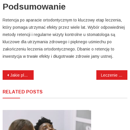
Podsumowanie
Retencja po aparacie ortodontycznym to kluczowy etap leczenia,
który pomaga utrzymać efekty przez wiele lat. Wybór odpowiedniej
metody retencji i regularne wizyty kontrolne u stomatologa są
kluczowe dla utrzymania zdrowego i pięknego uśmiechu po
zakończeniu leczenia ortodontycznego. Dbanie o retencję to
inwestycja w trwałe efekty i długotrwałe zdrowie jamy ustnej.
Nawigacja
Jakie plomby wykorzystują stomatologowie do wypełnień ubytków?
Leczenie kanałowe ósemek pod mikroskopem
wpisu
RELATED POSTS