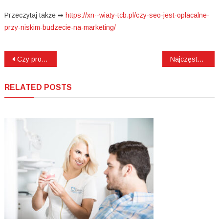
Przeczytaj także ➡
https://xn--wiaty-tcb.pl/czy-seo-jest-oplacalne-
przy-niskim-budzecie-na-marketing/
Nawigacja
Czy protezy zębowe zmieniają rysy twarzy?
Najczęstsze błędy przy wyborze ekspresu do restauracji
wpisu
RELATED POSTS