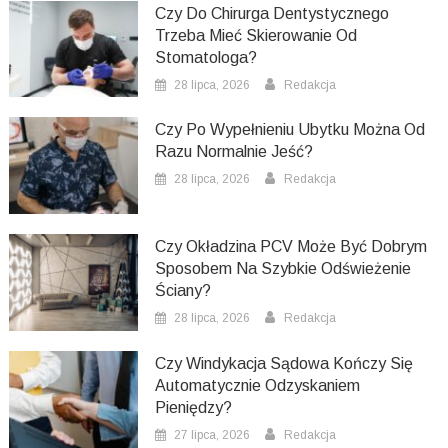
Czy Do Chirurga Dentystycznego
Trzeba Mieć Skierowanie Od
Stomatologa?
28 lipca, 2026
Redakcja
Czy Po Wypełnieniu Ubytku Można Od
Razu Normalnie Jeść?
28 lipca, 2026
Redakcja
Czy Okładzina PCV Może Być Dobrym
Sposobem Na Szybkie Odświeżenie
Ściany?
28 lipca, 2026
Redakcja
Czy Windykacja Sądowa Kończy Się
Automatycznie Odzyskaniem
Pieniędzy?
27 lipca, 2026
Redakcja