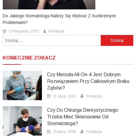
Do Jakiego Stomatologa Należy Się Wybrać Z Konkretnymi
Problemami?
13 listopada, 2020
Redakcja
Szukaj:
KONIECZNIE ZOBACZ
Czy Metoda All-On-4 Jest Dobrym
Rozwiązaniem Przy Całkowitym Braku
Zębów?
31 lipca, 2026
Redakcja
Czy Do Chirurga Dentystycznego
Trzeba Mieć Skierowanie Od
Stomatologa?
28 lipca, 2026
Redakcja