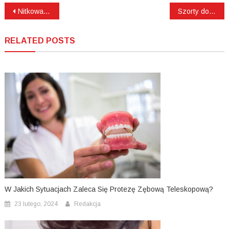
Nawigacja
Nitkowanie a choroby przyzębia: Jak wspomaga utrzymanie zdrowych dziąseł?
Szorty do pole dance dla początkujących: Co warto wiedzieć przy pierwszych zakupach?
wpisu
RELATED POSTS
W Jakich Sytuacjach Zaleca Się Protezę Zębową Teleskopową?
23 lutego, 2024
Redakcja