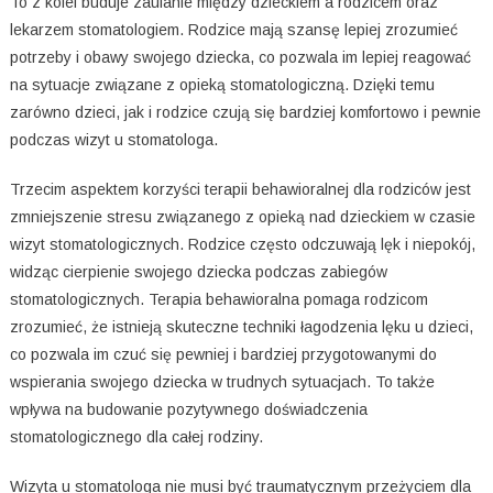
To z kolei buduje zaufanie między dzieckiem a rodzicem oraz
lekarzem stomatologiem. Rodzice mają szansę lepiej zrozumieć
potrzeby i obawy swojego dziecka, co pozwala im lepiej reagować
na sytuacje związane z opieką stomatologiczną. Dzięki temu
zarówno dzieci, jak i rodzice czują się bardziej komfortowo i pewnie
podczas wizyt u stomatologa.
Trzecim aspektem korzyści terapii behawioralnej dla rodziców jest
zmniejszenie stresu związanego z opieką nad dzieckiem w czasie
wizyt stomatologicznych. Rodzice często odczuwają lęk i niepokój,
widząc cierpienie swojego dziecka podczas zabiegów
stomatologicznych. Terapia behawioralna pomaga rodzicom
zrozumieć, że istnieją skuteczne techniki łagodzenia lęku u dzieci,
co pozwala im czuć się pewniej i bardziej przygotowanymi do
wspierania swojego dziecka w trudnych sytuacjach. To także
wpływa na budowanie pozytywnego doświadczenia
stomatologicznego dla całej rodziny.
Wizyta u stomatologa nie musi być traumatycznym przeżyciem dla