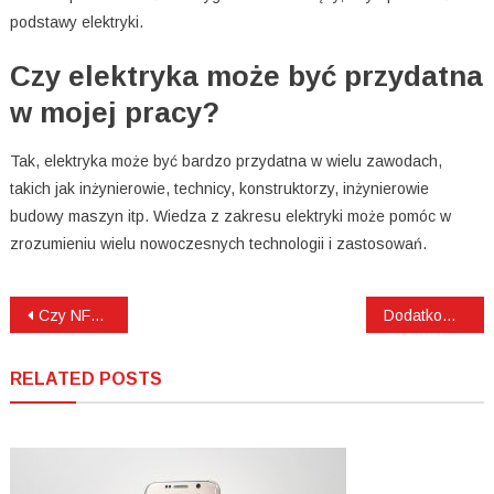
podstawy elektryki.
Czy elektryka może być przydatna
w mojej pracy?
Tak, elektryka może być bardzo przydatna w wielu zawodach,
takich jak inżynierowie, technicy, konstruktorzy, inżynierowie
budowy maszyn itp. Wiedza z zakresu elektryki może pomóc w
zrozumieniu wielu nowoczesnych technologii i zastosowań.
Nawigacja
Czy NFZ refunduje implanty zębowe?
Dodatkowy angielski po szkole online! Jak bardzo rozwija umiejętności językowe dziecka?
wpisu
RELATED POSTS