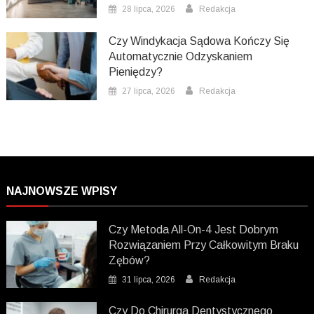
28 lipca, 2026
Redakcja
Czy Windykacja Sądowa Kończy Się
Automatycznie Odzyskaniem
Pieniędzy?
27 lipca, 2026
Redakcja
NAJNOWSZE WPISY
Czy Metoda All-On-4 Jest Dobrym
Rozwiązaniem Przy Całkowitym Braku
Zębów?
31 lipca, 2026
Redakcja
Czy Do Chirurga Dentystycznego