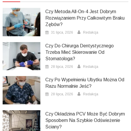
Czy Metoda All-On-4 Jest Dobrym
Rozwiązaniem Przy Całkowitym Braku
Zębów?
31 lipca, 2026
Redakcja
Czy Do Chirurga Dentystycznego
Trzeba Mieć Skierowanie Od
Stomatologa?
28 lipca, 2026
Redakcja
Czy Po Wypełnieniu Ubytku Można Od
Razu Normalnie Jeść?
28 lipca, 2026
Redakcja
Czy Okładzina PCV Może Być Dobrym
Sposobem Na Szybkie Odświeżenie
Ściany?