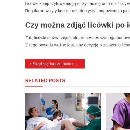
Licówki kompozytowe mogą utrzymać się od 5 do 7 lat, w
Regularne wizyty kontrolne u dentysty i odpowiednia pi
Czy można zdjąć licówki po 
Tak, licówki można zdjąć, ale proces ten wymaga ponow
Z tego powodu ważne jest, aby decyzję o założeniu licó
Nawigacja
Skąd się bierze biały nalot na zębach przy dziąsłach?
wpisu
RELATED POSTS