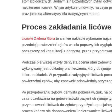
stomatologicznych. Jednym z najczęstszych pytań dotyc
nałożeniem licówek. W tym artykule omówimy, na czym po
oraz jakie są alternatywy dla tradycyjnych metod.
Proces zakładania licówe
Licówki Zielona Góra
to cienkie nakładki wykonane najc
przedniej powierzchni zębów w celu poprawy ich wyglądu
począwszy od konsultacji z dentystą, przez przygotowan
Podczas pierwszej wizyty dentysta ocenia stan zębów p
wykonywany jest dokładny plan leczenia, który obejmuje 
koloru nakładek. W przypadku tradycyjnych licówek porce
powierzchni zębów, aby zapewnić odpowiednią przyczepn
Po przygotowaniu zębów, dentysta pobiera wycisk, na p
czas oczekiwania na gotowe licówki pacjent otrzymuje 
przymocowaniu licówek do zębów przy użyciu specjalne
proces kończy się dopasowaniem i polerowaniem licówek,