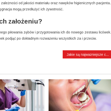
 zależności od jakości materiału oraz nawyków higienicznych pacjenta.
elęgnacja mogą przedłużyć ich żywotność.
ich założeniu?
nego piłowania zębów i przygotowania ich do nowego zestawu licówek
wek podjąć po dokładnym rozważeniu wszystkich za i przeciw.
Jakie są najważniejsze cechy dobrego uchwytu samochodowego?