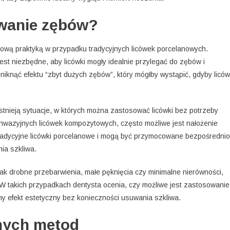
owanie zębów?
dową praktyką w przypadku tradycyjnych licówek porcelanowych.
est niezbędne, aby licówki mogły idealnie przylegać do zębów i
iknąć efektu “zbyt dużych zębów”, który mógłby wystąpić, gdyby liców
stnieją sytuacje, w których można zastosować licówki bez potrzeby
 inwazyjnych licówek kompozytowych, często możliwe jest nałożenie
 tradycyjne licówki porcelanowe i mogą być przymocowane bezpośrednio
ia szkliwa.
 jak drobne przebarwienia, małe pęknięcia czy minimalne nierówności,
W takich przypadkach dentysta ocenia, czy możliwe jest zastosowanie
ny efekt estetyczny bez konieczności usuwania szkliwa.
jnych metod