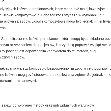
radycyjnych licówek porcelanowych, które mogą być mniej inwazyjne i
j licówki kompozytowe. Są one tańsze i szybsze w wykonaniu niż
aga piłowania zębów. Licówki kompozytowe mogą być jednak mniej trwał
owe.
). Są to ultracienkie licówki porcelanowe, które mogą być nakładane bez
onałym rozwiązaniem dla pacjentów, którzy chcą poprawić wygląd swoi
żdy pacjent jest odpowiednim kandydatem do tej metody, a jej
micznych zębów.
i nakładania warstw kompozytu bezpośrednio na zęby w celu poprawy i
cyjne licówki i mogą być stosowane bez piłowania zębów. Są jednak mnie
cówkami porcelanowymi.
 zależy od wybranej metody oraz indywidualnych warunków