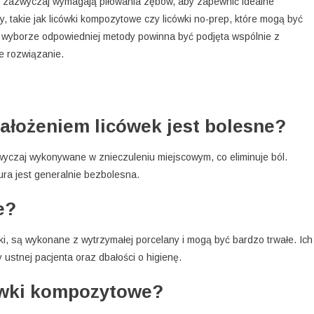
e zazwyczaj wymagają piłowania zębów, aby zapewnić idealne
wy, takie jak licówki kompozytowe czy licówki no-prep, które mogą być
o wyborze odpowiedniej metody powinna być podjęta wspólnie z
e rozwiązanie.
ałożeniem licówek jest bolesne?
wyczaj wykonywane w znieczuleniu miejscowym, co eliminuje ból.
ura jest generalnie bezbolesna.
e?
wki, są wykonane z wytrzymałej porcelany i mogą być bardzo trwałe. Ich
ustnej pacjenta oraz dbałości o higienę.
cówki kompozytowe?