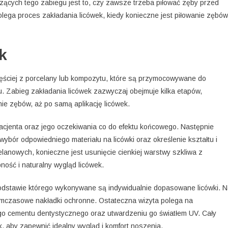
zących tego zabiegu jest to, czy zawsze trzeba piłować zęby przed
lega proces zakładania licówek, kiedy konieczne jest piłowanie zębów
k
zęściej z porcelany lub kompozytu, które są przymocowywane do
. Zabieg zakładania licówek zazwyczaj obejmuje kilka etapów,
ie zębów, aż po samą aplikację licówek.
acjenta oraz jego oczekiwania co do efektu końcowego. Następnie
wybór odpowiedniego materiału na licówki oraz określenie kształtu i
lanowych, konieczne jest usunięcie cienkiej warstwy szkliwa z
ość i naturalny wygląd licówek.
odstawie którego wykonywane są indywidualnie dopasowane licówki. 
tymczasowe nakładki ochronne. Ostateczna wizyta polega na
go cementu dentystycznego oraz utwardzeniu go światłem UV. Cały
 aby zapewnić idealny wygląd i komfort noszenia.