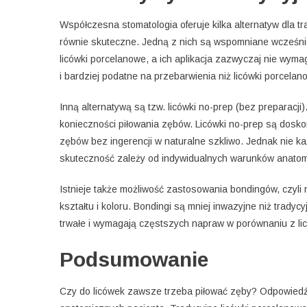
Współczesna stomatologia oferuje kilka alternatyw dla t
równie skuteczne. Jedną z nich są wspomniane wcześnie
licówki porcelanowe, a ich aplikacja zazwyczaj nie wym
i bardziej podatne na przebarwienia niż licówki porcelan
Inną alternatywą są tzw. licówki no-prep (bez preparacji
konieczności piłowania zębów. Licówki no-prep są dosk
zębów bez ingerencji w naturalne szkliwo. Jednak nie ka
skuteczność zależy od indywidualnych warunków anato
Istnieje także możliwość zastosowania bondingów, czyl
kształtu i koloru. Bondingi są mniej inwazyjne niż trady
trwałe i wymagają częstszych napraw w porównaniu z li
Podsumowanie
Czy do licówek zawsze trzeba piłować zęby? Odpowiedź