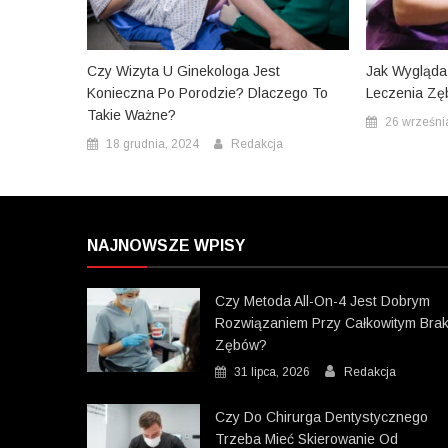
Czy Wizyta U Ginekologa Jest
Jak Wygląda
Konieczna Po Porodzie? Dlaczego To
Leczenia Zę
Takie Ważne?
26 wrześni
18 grudnia, 2024
Redakcja
NAJNOWSZE WPISY
Czy Metoda All-On-4 Jest Dobrym
Rozwiązaniem Przy Całkowitym Bra
Zębów?
31 lipca, 2026
Redakcja
Czy Do Chirurga Dentystycznego
Trzeba Mieć Skierowanie Od