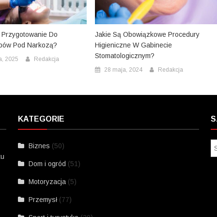
 Przygotowanie Do
Jakie Są Obowiązkowe Procedury
bów Pod Narkozą?
Higieniczne W Gabinecie
Stomatologicznym?
a, 2025
Redakcja
28 maja, 2024
Redakcja
KATEGORIE
S
Biznes
(50)
ku
Dom i ogród
(51)
Motoryzacja
(5)
Przemysł
(77)