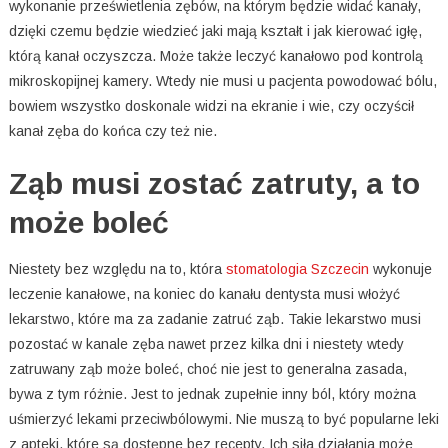
wykonanie prześwietlenia zębów, na którym będzie widać kanały,
dzięki czemu będzie wiedzieć jaki mają kształt i jak kierować igłę,
którą kanał oczyszcza. Może także leczyć kanałowo pod kontrolą
mikroskopijnej kamery. Wtedy nie musi u pacjenta powodować bólu,
bowiem wszystko doskonale widzi na ekranie i wie, czy oczyścił
kanał zęba do końca czy też nie.
Ząb musi zostać zatruty, a to
może boleć
Niestety bez względu na to, która
stomatologia Szczecin
wykonuje
leczenie kanałowe, na koniec do kanału dentysta musi włożyć
lekarstwo, które ma za zadanie zatruć ząb. Takie lekarstwo musi
pozostać w kanale zęba nawet przez kilka dni i niestety wtedy
zatruwany ząb może boleć, choć nie jest to generalna zasada,
bywa z tym różnie. Jest to jednak zupełnie inny ból, który można
uśmierzyć lekami przeciwbólowymi. Nie muszą to być popularne leki
z apteki, które są dostępne bez recepty. Ich siła działania może