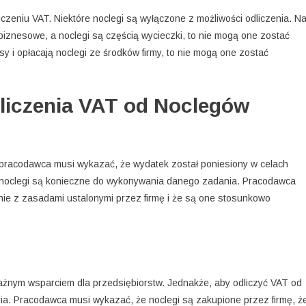
iczeniu VAT. Niektóre noclegi są wyłączone z możliwości odliczenia. N
 biznesowe, a noclegi są częścią wycieczki, to nie mogą one zostać
y i opłacają noclegi ze środków firmy, to nie mogą one zostać
dliczenia VAT od Noclegów
pracodawca musi wykazać, że wydatek został poniesiony w celach
 noclegi są konieczne do wykonywania danego zadania. Pracodawca
nie z zasadami ustalonymi przez firmę i że są one stosunkowo
żnym wsparciem dla przedsiębiorstw. Jednakże, aby odliczyć VAT od
ria. Pracodawca musi wykazać, że noclegi są zakupione przez firmę, ż