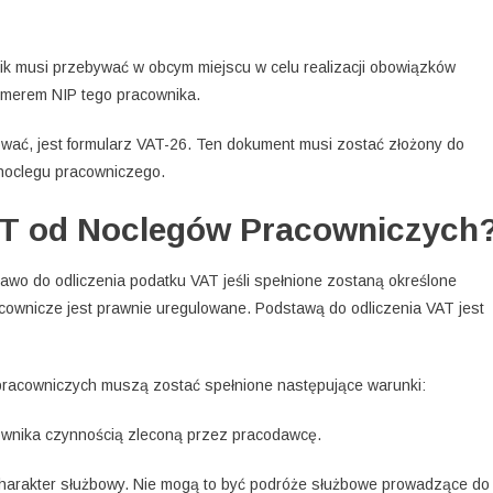
k musi przebywać w obcym miejscu w celu realizacji obowiązków
umerem NIP tego pracownika.
rować, jest formularz VAT-26. Ten dokument musi zostać złożony do
noclegu pracowniczego.
AT od Noclegów Pracowniczych
rawo do odliczenia podatku VAT jeśli spełnione zostaną określone
cownicze jest prawnie uregulowane. Podstawą do odliczenia VAT jest
pracowniczych muszą zostać spełnione następujące warunki:
wnika czynnością zleconą przez pracodawcę.
harakter służbowy. Nie mogą to być podróże służbowe prowadzące do