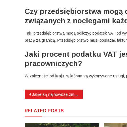
Czy przedsiębiorstwa mogą 
związanych z noclegami każ
Tak, przedsiębiorstwa mogą odliczyć podatek VAT od 
pracę za granicą. Przedsiębiorstwo musi posiadać faktu
Jaki procent podatku VAT je
pracowniczych?
W zależności od kraju, w którym są wykonywane usługi
Nawigacja
Jakie są najnowsze zmiany w uprawnieniach dla elektryków?
wpisu
RELATED POSTS