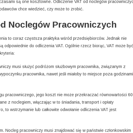
czasami są one kosztowne. Odliczenie VAT od noclegów pracowniczy
codawców chce wiedzieć, czy może to zrobić.
 od Noclegów Pracowniczych
ia to coraz częstsza praktyka wśród przedsiębiorców. Jednak nie
ą odpowiednie do odliczenia VAT. Ogólnie rzecz biorąc, VAT może by
kryteria:
owniczy musi służyć podróżom służbowym pracownika, związanym z
wypoczynku pracownika, nawet jeśli miałoby to miejsce poza godzinami
legu pracowniczego, jego koszt nie może przekraczać równowartości 60
ane z noclegiem, włączając w to śniadania, transport i opłaty
ro, to wstrzymanie lub całkowite odwołanie odliczenia VAT jest
jem. Nocleg pracowniczy musi znajdować się w państwie członkowskim