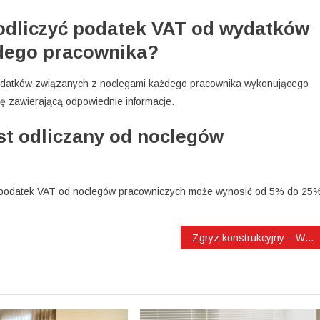
odliczyć podatek VAT od wydatków
dego pracownika?
wydatków związanych z noclegami każdego pracownika wykonującego
rę zawierającą odpowiednie informacje.
st odliczany od noclegów
, podatek VAT od noclegów pracowniczych może wynosić od 5% do 25
Zgryz konstrukcyjny – Wyjaśniamy pojęcie!