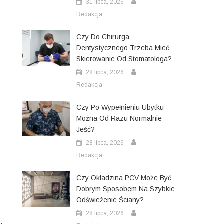
31 lipca, 2026
Redakcja
Czy Do Chirurga
Dentystycznego Trzeba Mieć
Skierowanie Od Stomatologa?
28 lipca, 2026
Redakcja
Czy Po Wypełnieniu Ubytku
Można Od Razu Normalnie
Jeść?
28 lipca, 2026
Redakcja
Czy Okładzina PCV Może Być
Dobrym Sposobem Na Szybkie
Odświeżenie Ściany?
28 lipca, 2026