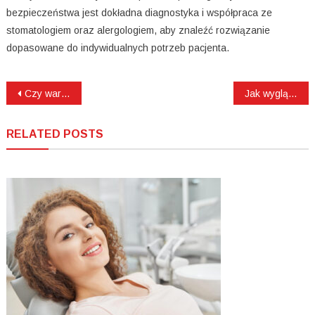
bezpieczeństwa jest dokładna diagnostyka i współpraca ze
stomatologiem oraz alergologiem, aby znaleźć rozwiązanie
dopasowane do indywidualnych potrzeb pacjenta.
Nawigacja
Czy warto usuwać zdrowe ósemki?
Jak wygląda przygotowanie do leczenia zębów pod narkozą?
wpisu
RELATED POSTS