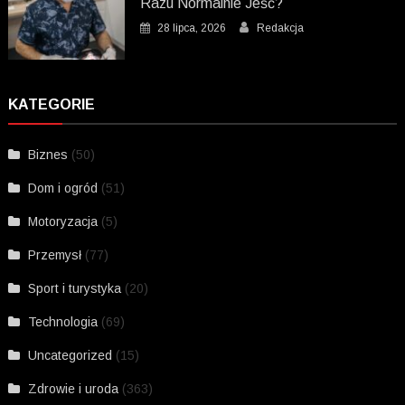
Razu Normalnie Jeść?
28 lipca, 2026
Redakcja
KATEGORIE
Biznes
(50)
Dom i ogród
(51)
Motoryzacja
(5)
Przemysł
(77)
Sport i turystyka
(20)
Technologia
(69)
Uncategorized
(15)
Zdrowie i uroda
(363)