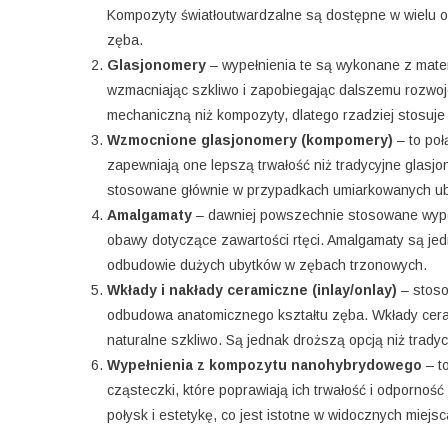
Kompozyty światłoutwardzalne są dostępne w wielu o
zęba.
Glasjonomery
– wypełnienia te są wykonane z materi
wzmacniając szkliwo i zapobiegając dalszemu rozwoj
mechaniczną niż kompozyty, dlatego rzadziej stosuje
Wzmocnione glasjonomery (kompomery)
– to poł
zapewniają one lepszą trwałość niż tradycyjne glasj
stosowane głównie w przypadkach umiarkowanych ub
Amalgamaty
– dawniej powszechnie stosowane wypeł
obawy dotyczące zawartości rtęci. Amalgamaty są jedn
odbudowie dużych ubytków w zębach trzonowych.
Wkłady i nakłady ceramiczne (inlay/onlay)
– stoso
odbudowa anatomicznego kształtu zęba. Wkłady cerami
naturalne szkliwo. Są jednak droższą opcją niż tradyc
Wypełnienia z kompozytu nanohybrydowego
– t
cząsteczki, które poprawiają ich trwałość i odporność
połysk i estetykę, co jest istotne w widocznych miej