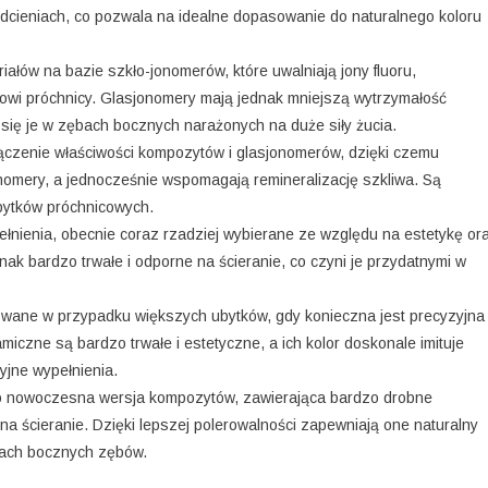
dcieniach, co pozwala na idealne dopasowanie do naturalnego koloru
ałów na bazie szkło-jonomerów, które uwalniają jony fluoru,
owi próchnicy. Glasjonomery mają jednak mniejszą wytrzymałość
 się je w zębach bocznych narażonych na duże siły żucia.
ączenie właściwości kompozytów i glasjonomerów, dzięki czemu
onomery, a jednocześnie wspomagają remineralizację szkliwa. Są
ytków próchnicowych.
nienia, obecnie coraz rzadziej wybierane ze względu na estetykę or
ak bardzo trwałe i odporne na ścieranie, co czyni je przydatnymi w
wane w przypadku większych ubytków, gdy konieczna jest precyzyjna
czne są bardzo trwałe i estetyczne, a ich kolor doskonale imituje
yjne wypełnienia.
o nowoczesna wersja kompozytów, zawierająca bardzo drobne
 na ścieranie. Dzięki lepszej polerowalności zapewniają one naturalny
scach bocznych zębów.