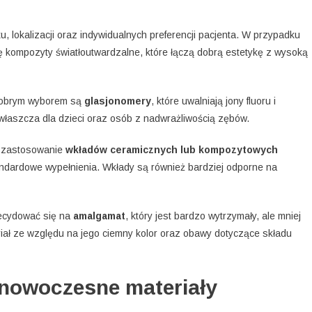
u, lokalizacji oraz indywidualnych preferencji pacjenta. W przypadku
ię kompozyty światłoutwardzalne, które łączą dobrą estetykę z wysoką
 dobrym wyborem są
glasjonomery
, które uwalniają jony fluoru i
właszcza dla dzieci oraz osób z nadwrażliwością zębów.
yć zastosowanie
wkładów ceramicznych lub kompozytowych
tandardowe wypełnienia. Wkłady są również bardziej odporne na
ecydować się na
amalgamat
, który jest bardzo wytrzymały, ale mniej
riał ze względu na jego ciemny kolor oraz obawy dotyczące składu
nowoczesne materiały