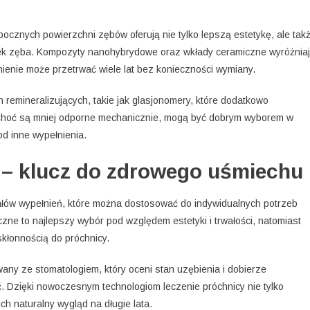
cznych powierzchni zębów oferują nie tylko lepszą estetykę, ale tak
anek zęba. Kompozyty nanohybrydowe oraz wkłady ceramiczne wyróżnia
nienie może przetrwać wiele lat bez konieczności wymiany.
 remineralizujących, takie jak glasjonomery, które dodatkowo
 Choć są mniej odporne mechanicznie, mogą być dobrym wyborem w
d inne wypełnienia.
– klucz do zdrowego uśmiechu
ałów wypełnień, które można dostosować do indywidualnych potrzeb
zne to najlepszy wybór pod względem estetyki i trwałości, natomiast
kłonnością do próchnicy.
ny ze stomatologiem, który oceni stan uzębienia i dobierze
. Dzięki nowoczesnym technologiom leczenie próchnicy nie tylko
h naturalny wygląd na długie lata.