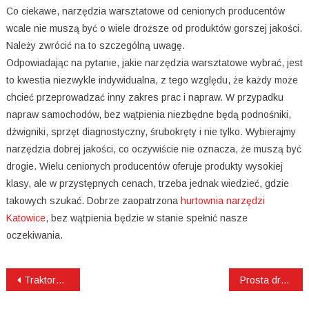
Co ciekawe, narzędzia warsztatowe od cenionych producentów
wcale nie muszą być o wiele droższe od produktów gorszej jakości.
Należy zwrócić na to szczególną uwagę.
Odpowiadając na pytanie, jakie narzędzia warsztatowe wybrać, jest
to kwestia niezwykle indywidualna, z tego względu, że każdy może
chcieć przeprowadzać inny zakres prac i napraw. W przypadku
napraw samochodów, bez wątpienia niezbędne będą podnośniki,
dźwigniki, sprzęt diagnostyczny, śrubokręty i nie tylko. Wybierajmy
narzędzia dobrej jakości, co oczywiście nie oznacza, że muszą być
drogie. Wielu cenionych producentów oferuje produkty wysokiej
klasy, ale w przystępnych cenach, trzeba jednak wiedzieć, gdzie
takowych szukać. Dobrze zaopatrzona
hurtownia narzędzi
Katowice
, bez wątpienia będzie w stanie spełnić nasze
oczekiwania.
Nawigacja
Traktorek na akumulator dla dziecka
Prosta droga do zdrowia jamy ustnej
wpisu