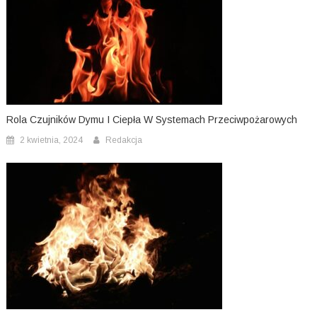
Rola Czujników Dymu I Ciepła W Systemach Przeciwpożarowych
2 kwietnia, 2024
Redakcja