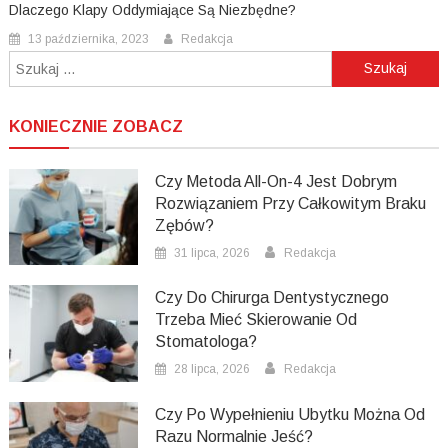
Dlaczego Klapy Oddymiające Są Niezbędne?
13 października, 2023
Redakcja
Szukaj:
KONIECZNIE ZOBACZ
Czy Metoda All-On-4 Jest Dobrym
Rozwiązaniem Przy Całkowitym Braku
Zębów?
31 lipca, 2026
Redakcja
Czy Do Chirurga Dentystycznego
Trzeba Mieć Skierowanie Od
Stomatologa?
28 lipca, 2026
Redakcja
Czy Po Wypełnieniu Ubytku Można Od
Razu Normalnie Jeść?