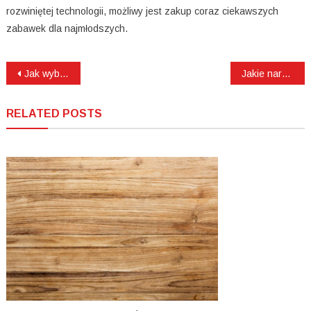
rozwiniętej technologii, możliwy jest zakup coraz ciekawszych
zabawek dla najmłodszych.
Nawigacja
Jak wybrać gabinet stomatologiczny?
Jakie narzędzia warsztatowe kupić?
wpisu
RELATED POSTS