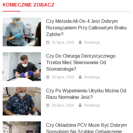
KONIECZNIE ZOBACZ
Czy Metoda All-On-4 Jest Dobrym
Rozwiązaniem Przy Całkowitym Braku
Zębów?
31 lipca, 2026
Redakcja
Czy Do Chirurga Dentystycznego
Trzeba Mieć Skierowanie Od
Stomatologa?
28 lipca, 2026
Redakcja
Czy Po Wypełnieniu Ubytku Można Od
Razu Normalnie Jeść?
28 lipca, 2026
Redakcja
Czy Okładzina PCV Może Być Dobrym
Sposobem Na Szybkie Odświeżenie