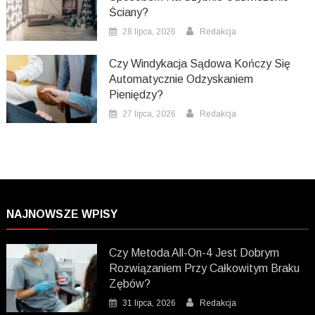
Ściany?
28 lipca, 2026
Redakcja
Czy Windykacja Sądowa Kończy Się
Automatycznie Odzyskaniem
Pieniędzy?
27 lipca, 2026
Redakcja
NAJNOWSZE WPISY
Czy Metoda All-On-4 Jest Dobrym
Rozwiązaniem Przy Całkowitym Braku
Zębów?
31 lipca, 2026
Redakcja