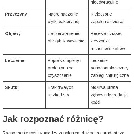
nieodwracalne
Przyczyny
Nagromadzenie
Nieleczone
płytki bakteryjnej
zapalenie dziąseł
Objawy
Zaczerwienienie,
Recesja dziąseł,
obrzęk, krwawienie
kieszonki,
ruchomość zębów
Leczenie
Poprawa higieny i
Leczenie
profesjonalne
periodontologiczne,
czyszczenie
zabiegi chirurgiczne
Skutki
Brak trwałych
Możliwa utrata
uszkodzeń
zębów i degradacja
kości
Jak rozpoznać różnicę?
Rozpoznanie różnicy między zapaleniem dziąseł a paradontozą