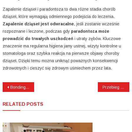
Zapalenie dziąseł i paradontoza to dwa różne stadia chorób
dziąseł, które wymagają odmiennego podejścia do leczenia.
Zapalenie dziąseł jest odwracalne
, jeśli zostanie wcześnie
rozpoznane i leczone, podczas gdy
paradontoza może
prowadzić do trwałych uszkodzeń
i utraty zębów. Kluczowe
znaczenie ma regularna higiena jamy ustnej, wizyty kontrolne u
stomatologa oraz szybka reakcja na pierwsze objawy choroby
dziąseł. Dzięki temu można uniknąć poważnych konsekwencji
zdrowotnych i cieszyć się zdrowym uśmiechem przez lata.
Nawigacja
Bonding zębów ile się trzyma?
Przebieg zabiegu chirurgicznego usunięcia torbieli zęba krok po kroku
wpisu
RELATED POSTS