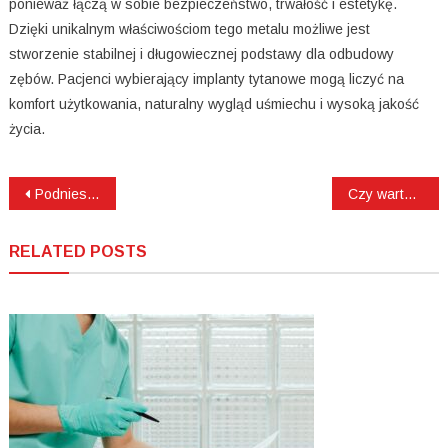
ponieważ łączą w sobie bezpieczeństwo, trwałość i estetykę.
Dzięki unikalnym właściwościom tego metalu możliwe jest
stworzenie stabilnej i długowiecznej podstawy dla odbudowy
zębów. Pacjenci wybierający implanty tytanowe mogą liczyć na
komfort użytkowania, naturalny wygląd uśmiechu i wysoką jakość
życia.
Nawigacja
Podniesienie dna zatoki szczękowej – na czym polega ten zabieg?
Czy warto usuwać zdrowe ósemki?
wpisu
RELATED POSTS