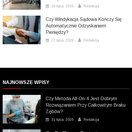
28 lipca, 2026
Redakcja
Czy Windykacja Sądowa Kończy Się
Automatycznie Odzyskaniem
Pieniędzy?
27 lipca, 2026
Redakcja
NAJNOWSZE WPISY
Czy Metoda All-On-4 Jest Dobrym
Rozwiązaniem Przy Całkowitym Braku
Zębów?
31 lipca, 2026
Redakcja