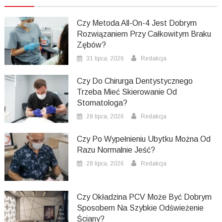
Czy Metoda All-On-4 Jest Dobrym
Rozwiązaniem Przy Całkowitym Braku
Zębów?
31 lipca, 2026
Redakcja
Czy Do Chirurga Dentystycznego
Trzeba Mieć Skierowanie Od
Stomatologa?
28 lipca, 2026
Redakcja
Czy Po Wypełnieniu Ubytku Można Od
Razu Normalnie Jeść?
28 lipca, 2026
Redakcja
Czy Okładzina PCV Może Być Dobrym
Sposobem Na Szybkie Odświeżenie
Ściany?