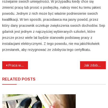
rozwijanie swoich umiejętności. W przypadku kiedy chce się
zmienić pracę lub prosić o podwyżkę, należy mieć ku temu jakieś
powodu. Jednym z nich może być właśnie podniesienie swoich
kwalifikacji. W ten sposób, pracodawca ma jasny powód, przez
który dany pracownik oczekuje zwiększenia swoich dochodów. Sep
gdańsk jest jednym z najczęściej wybieranych szkoleń, które
jeszcze przez wiele lat będzie stanowiło podstawę pracy z
instalacjami elektrycznymi. Z tego powodu, nie ma jakichkolwiek
przesłanek, aby rezygnować ze zdobycia tego certyfikatu.
Nawigacja
Praca w klinice stomatologicznej
Jak zdobyć uprawnienia SEP?
wpisu
RELATED POSTS