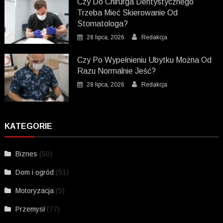
Czy Do Chirurga Dentystycznego
Trzeba Mieć Skierowanie Od
Stomatologa?
28 lipca, 2026
Redakcja
Czy Po Wypełnieniu Ubytku Można Od
Razu Normalnie Jeść?
28 lipca, 2026
Redakcja
KATEGORIE
Biznes
(50)
Dom i ogród
(51)
Motoryzacja
(5)
Przemysł
(77)