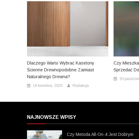
Dlaczego Warto Wybrać Kasetony
Czy Mieszka
Ścienne Drewnopodobne Zamiast
Sprzedać Do
Naturalnego Drewna?
30 paździe
18 kwietnia, 2025
Redakcja
NAJNOWSZE WPISY
Czy Metoda All-On-4 Jest Dobrym