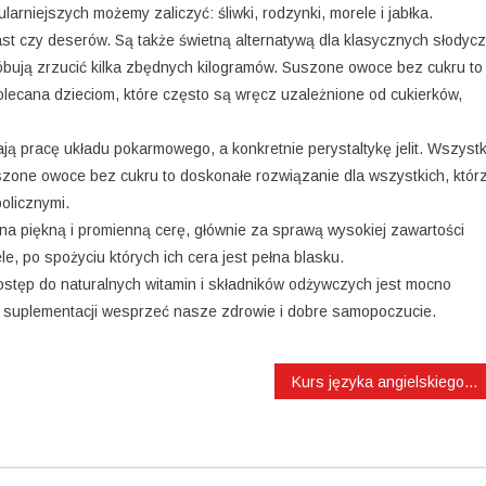
rniejszych możemy zaliczyć: śliwki, rodzynki, morele i jabłka.
ast czy deserów. Są także świetną alternatywą dla klasycznych słodyc
óbują zrzucić kilka zbędnych kilogramów. Suszone owoce bez cukru to
lecana dzieciom, które często są wręcz uzależnione od cukierków,
ą pracę układu pokarmowego, a konkretnie perystaltykę jelit. Wszyst
zone owoce bez cukru to doskonałe rozwiązanie dla wszystkich, któr
olicznymi.
na piękną i promienną cerę, głównie za sprawą wysokiej zawartości
e, po spożyciu których ich cera jest pełna blasku.
tęp do naturalnych witamin i składników odżywczych jest mocno
ej suplementacji wesprzeć nasze zdrowie i dobre samopoczucie.
Kurs języka angielskiego dla każdego