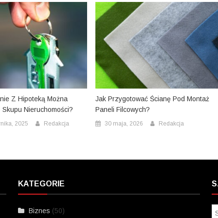
nie Z Hipoteką Można
Jak Przygotować Ścianę Pod Montaż
 Skupu Nieruchomości?
Paneli Filcowych?
rnika, 2025
Redakcja
30 maja, 2026
Redakcja
KATEGORIE
S
Biznes
(50)