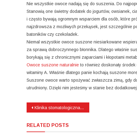
Nie wszystkie owoce nadają się do suszenia. Do najpopula
Stanowią one świetny dodatek do jogurtów, owsianek, ci
i często bywają ogromnym wsparciem dla osób, które pr
najzdrowsza z możliwych przekąsek, jest szczególnie po
batoników czy czekoladek.
Niemal wszystkie owoce suszone niesiarkowane wspieraj
za sprawą dobroczynnego błonnika. Dlatego właśnie sus
borykają się z chronicznymi zaparciami i kłopotami metab
Owoce suszone naturalnie
to również doskonały środek 
witaminy A. Właśnie dlatego panie kochają suszone morel
Suszone owoce warto spożywać zwłaszcza zimą, gdy dos
utrudniony. Dzięki nim jesteśmy w stanie bez dodatkow
Nawigacja
Klinika stomatologiczna Kraków – jakie usługi świadczy?
wpisu
RELATED POSTS