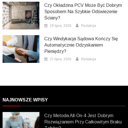
Czy Okładzina PCV Może Być Dobrym
Sposobem Na Szybkie Odświeżenie
Ściany?
28 lipca, 2026
Redakcja
Czy Windykacja Sądowa Kończy Się
Automatycznie Odzyskaniem
Pieniędzy?
27 lipca, 2026
Redakcja
NAJNOWSZE WPISY
Czy Metoda All-On-4 Jest Dobrym
Rozwiązaniem Przy Całkowitym Braku