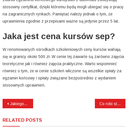
stosowny certyfikat, dzięki któremu będą mogli ubiegać się o pracę
na zagranicznych rynkach. Pamiętać należy jednak o tym, że
uprawnienia zgodnie z przepisami ważne są jedynie przez 5 lat.
Jaka jest cena kursów sep?
W renomowanych ośrodkach szkoleniowych ceny kursów wahają
się w granicy około 500 zł. W cenie tej zawarte są zarówno zajęcia
teoretyczne jak i również zajęcia praktyczne. Warto wspomnieć
również o tym, że w cenie szkoleń wliczone są wszelkie opłaty za
egzamin końcowy i opłaty związane bezpośrednio z wydaniem
stosownych uprawnień.
Nawigacja
Jakiego ortodontę wybrać w Gliwicach i Rudzie Śląskiej?
Co robi stomatolog Wrocław?
wpisu
RELATED POSTS