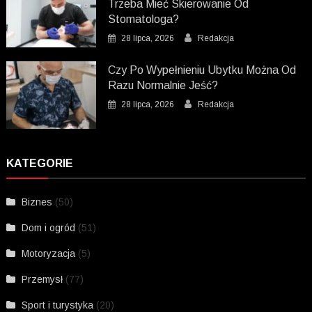
Trzeba Mieć Skierowanie Od
Stomatologa?
28 lipca, 2026
Redakcja
Czy Po Wypełnieniu Ubytku Można Od
Razu Normalnie Jeść?
28 lipca, 2026
Redakcja
KATEGORIE
Biznes
(50)
Dom i ogród
(51)
Motoryzacja
(5)
Przemysł
(77)
Sport i turystyka
(20)