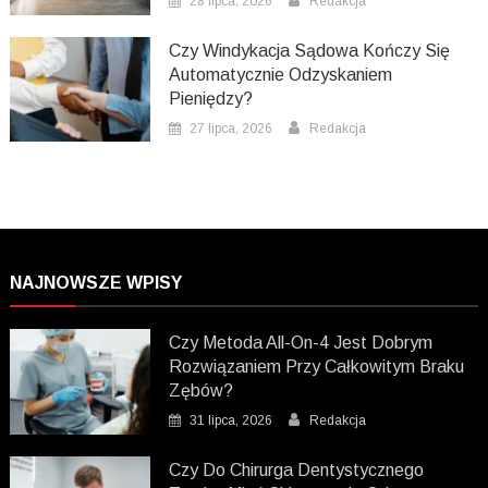
28 lipca, 2026
Redakcja
Czy Windykacja Sądowa Kończy Się
Automatycznie Odzyskaniem
Pieniędzy?
27 lipca, 2026
Redakcja
NAJNOWSZE WPISY
Czy Metoda All-On-4 Jest Dobrym
Rozwiązaniem Przy Całkowitym Braku
Zębów?
31 lipca, 2026
Redakcja
Czy Do Chirurga Dentystycznego