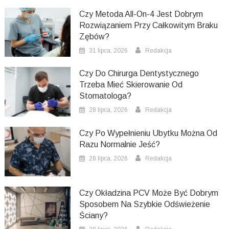
Czy Metoda All-On-4 Jest Dobrym
Rozwiązaniem Przy Całkowitym Braku
Zębów?
31 lipca, 2026
Redakcja
Czy Do Chirurga Dentystycznego
Trzeba Mieć Skierowanie Od
Stomatologa?
28 lipca, 2026
Redakcja
Czy Po Wypełnieniu Ubytku Można Od
Razu Normalnie Jeść?
28 lipca, 2026
Redakcja
Czy Okładzina PCV Może Być Dobrym
Sposobem Na Szybkie Odświeżenie
Ściany?