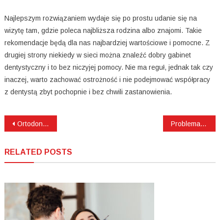
Najlepszym rozwiązaniem wydaje się po prostu udanie się na
wizytę tam, gdzie poleca najbliższa rodzina albo znajomi. Takie
rekomendacje będą dla nas najbardziej wartościowe i pomocne. Z
drugiej strony niekiedy w sieci można znaleźć dobry gabinet
dentystyczny i to bez niczyjej pomocy. Nie ma reguł, jednak tak czy
inaczej, warto zachować ostrożność i nie podejmować współpracy
z dentystą zbyt pochopnie i bez chwili zastanowienia.
Nawigacja
Ortodonta dziecięcy Olsztyn
Problematyczne ósemki- jakie kroki należy podjąć?
wpisu
RELATED POSTS