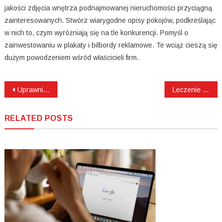
jakości zdjęcia wnętrza podnajmowanej nieruchomości przyciągną
zainteresowanych. Stwórz wiarygodne opisy pokojów, podkreślając
w nich to, czym wyróżniają się na tle konkurencji. Pomyśl o
zainwestowaniu w plakaty i bilbordy reklamowe. Te wciąż cieszą się
dużym powodzeniem wśród właścicieli firm.
Nawigacja
Uprawnienia SEP i gazowe – co trzeba o nich wiedzieć?
Leczenie kanałowe we Wrocławiu
wpisu
RELATED POSTS